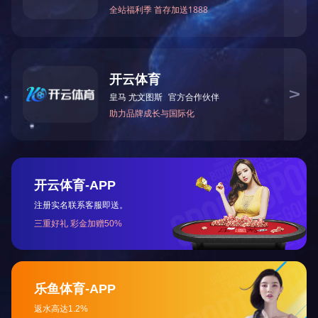
平焊法兰
温州标准人孔
标准不锈钢法兰
平焊法兰
新闻资讯
...
不锈钢法兰除锈的工具都有哪些？
带颈对焊法兰和带颈平焊法兰的区别
不锈钢法兰的衬环作用分析
不锈钢法兰多具有的侵蚀与金属性能
平焊法兰将可能再次面临政策真空期