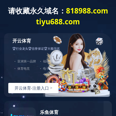
公告：
米兰app登