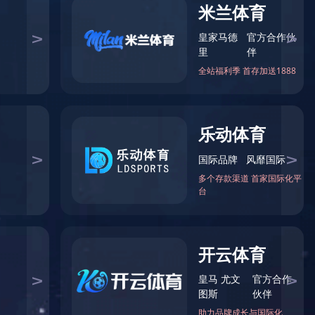
在线留言
联系我们
当前位置：首页 > 产品展示
平焊法兰
添加时间：2022/12/12