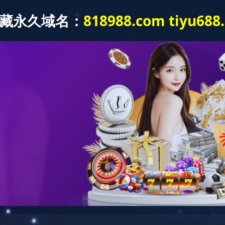
米兰app登录入口(原温州经济技术开发区伟业法