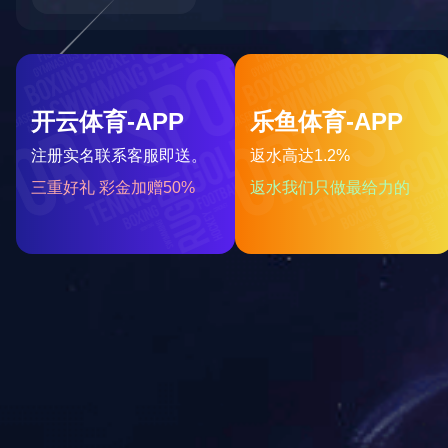
不锈钢法兰
对焊法兰
带颈对焊美标法兰
米兰app登录入口
快装法兰
人孔圈
[
容器法兰
[
容器管板法兰
八字法兰