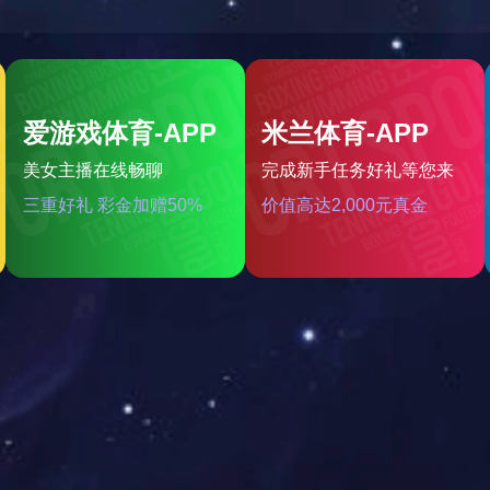
产品详情
上一条]：
平焊法兰
下一条]：
平焊法兰