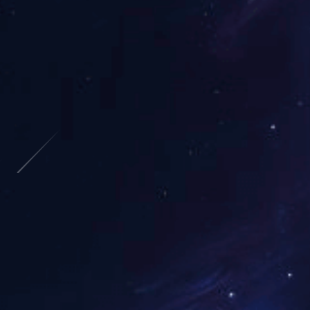
平焊法兰
温州标准人孔
标准不锈钢法兰
热销产品
平焊法兰
[2022/12/12]
平焊法兰
[2022/12/12]
平焊法兰