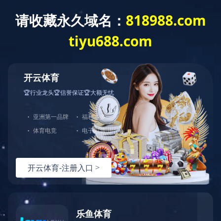
公告：
米兰app登录入口(原温州经济技术开发区伟