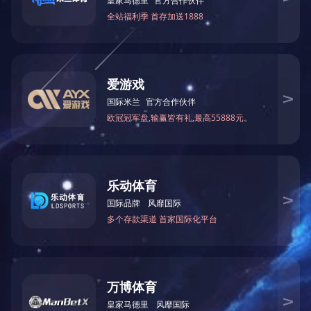
不锈钢法兰
对焊法兰
带颈对焊美标法兰
米兰app登录入口
快装法兰
人孔圈
容器法兰
容器管板法兰
八字法兰