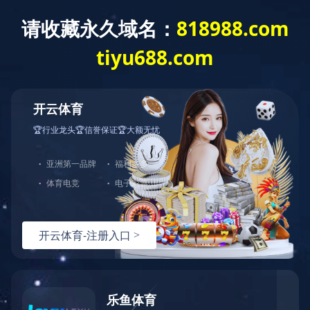
公告：
米兰app登录入口(原温州经济技术开发区伟业法