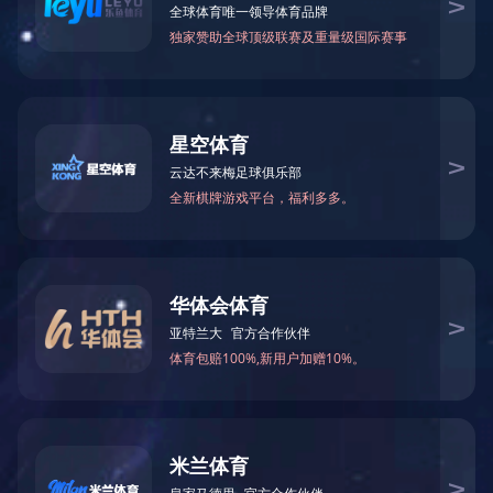
米兰（中国）
关于我们
新闻资讯
产品展示
工
产品展示
产品展示
国标法兰
视镜