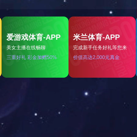
产品详情
上一条]：
平焊法兰
下一条]：
带颈平焊