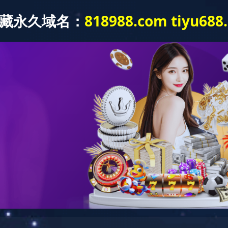
米兰app登录入口(原温州经济技术开发区伟业法兰厂