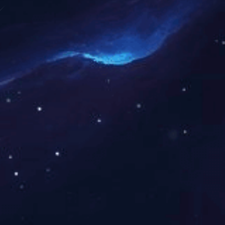
[2022/12/12]
平焊法兰
[2022/12/12]
平焊法兰
[2022/12/12]
联系我们
CONTACT US
全国服务热线：
+18257789666
米兰app登录入口
地址：温州经济技术开发区永强大
道1341号
联系人：18257789666（同微信）