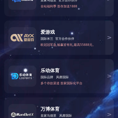
不锈钢法兰
米兰app登录入口
对焊法兰
...
带颈对焊美标法兰
米兰app登录入口
快装法兰
人孔圈
容器法兰
米兰app登录入口
容器管板法兰
...
八字法兰